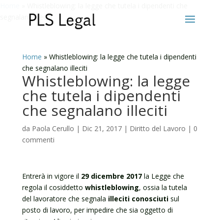
Home
»
Whistleblowing: la legge che tutela i dipendenti che
segnalano illeciti
Home
»
Whistleblowing: la legge che tutela i dipendenti
che segnalano illeciti
Whistleblowing: la legge
che tutela i dipendenti
che segnalano illeciti
da
Paola Cerullo
|
Dic 21, 2017
|
Diritto del Lavoro
|
0
commenti
Entrerà in vigore il
29 dicembre 2017
la Legge che
regola il cosiddetto
whistleblowing
, ossia la tutela
del lavoratore che segnala
illeciti conosciuti
sul
posto di lavoro, per impedire che sia oggetto di