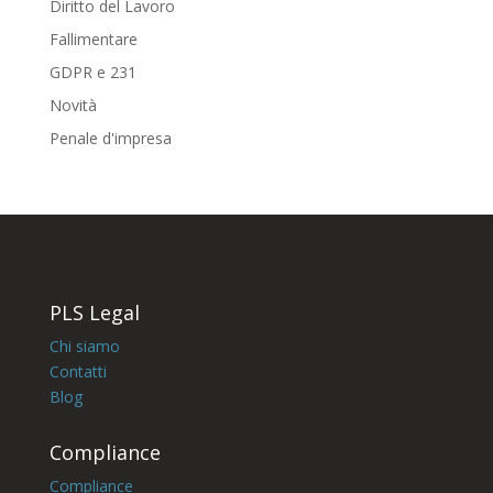
Diritto del Lavoro
Fallimentare
GDPR e 231
Novità
Penale d'impresa
PLS Legal
Chi siamo
Contatti
Blog
Compliance
Compliance