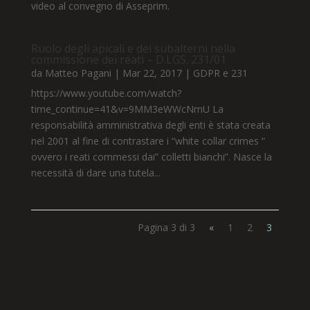
video al convegno di Asseprim.
Ruolo degli apicali e dei subalterni nella
commissione dei reati – D.LGS. 231/01
da
Matteo Pagani
|
Mar 22, 2017
|
GDPR e 231
https://www.youtube.com/watch?
time_continue=41&v=9MM3eWWcNmU La
responsabilità amministrativa degli enti è stata creata
nel 2001 al fine di contrastare i “white collar crimes “
ovvero i reati commessi dai” colletti bianchi”. Nasce la
necessità di dare una tutela...
Pagina 3 di 3
«
1
2
3