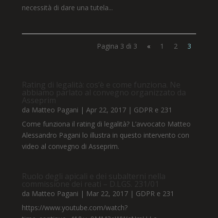
necessità di dare una tutela...
Pagina 3 di 3
«
1
2
3
Rating di legalità: cos’è e come funziona. Ne
abbiamo parlato al convegno organizzato da
Asseprim
da
Matteo Pagani
|
Apr 22, 2017
|
GDPR e 231
Come funziona il rating di legalità? L’avvocato Matteo
Alessandro Pagani lo illustra in questo intervento con
video al convegno di Asseprim.
Ruolo degli apicali e dei subalterni nella
commissione dei reati – D.LGS. 231/01
da
Matteo Pagani
|
Mar 22, 2017
|
GDPR e 231
https://www.youtube.com/watch?