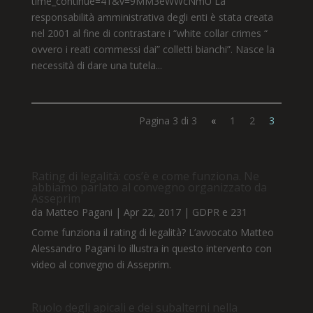
time_continue=41&v=9MM3eWWcNmU La
responsabilità amministrativa degli enti è stata creata
nel 2001 al fine di contrastare i “white collar crimes “
ovvero i reati commessi dai” colletti bianchi”. Nasce la
necessità di dare una tutela...
Pagina 3 di 3
«
1
2
3
Rating di legalità: cos’è e come funziona. Ne
abbiamo parlato al convegno organizzato da
Asseprim
da
Matteo Pagani
|
Apr 22, 2017
|
GDPR e 231
Come funziona il rating di legalità? L’avvocato Matteo
Alessandro Pagani lo illustra in questo intervento con
video al convegno di Asseprim.
Ruolo degli apicali e dei subalterni nella