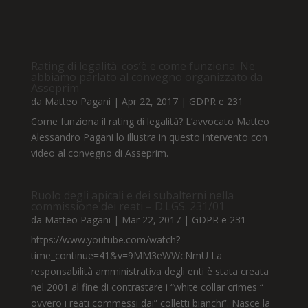
Rating di legalità: cos’è e come funziona. Ne
abbiamo parlato al convegno organizzato da
Asseprim
da
Matteo Pagani
|
Apr 22, 2017
|
GDPR e 231
Come funziona il rating di legalità? L’avvocato Matteo
Alessandro Pagani lo illustra in questo intervento con
video al convegno di Asseprim.
Ruolo degli apicali e dei subalterni nella
commissione dei reati – D.LGS. 231/01
da
Matteo Pagani
|
Mar 22, 2017
|
GDPR e 231
https://www.youtube.com/watch?
time_continue=41&v=9MM3eWWcNmU La
responsabilità amministrativa degli enti è stata creata
nel 2001 al fine di contrastare i “white collar crimes “
ovvero i reati commessi dai” colletti bianchi”. Nasce la