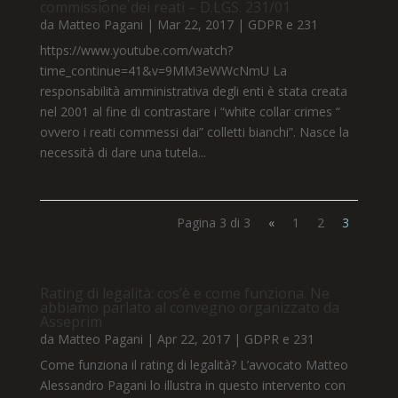
commissione dei reati – D.LGS. 231/01
da
Matteo Pagani
|
Mar 22, 2017
|
GDPR e 231
https://www.youtube.com/watch?
time_continue=41&v=9MM3eWWcNmU La
responsabilità amministrativa degli enti è stata creata
nel 2001 al fine di contrastare i “white collar crimes “
ovvero i reati commessi dai” colletti bianchi”. Nasce la
necessità di dare una tutela...
Pagina 3 di 3
«
1
2
3
Rating di legalità: cos’è e come funziona. Ne
abbiamo parlato al convegno organizzato da
Asseprim
da
Matteo Pagani
|
Apr 22, 2017
|
GDPR e 231
Come funziona il rating di legalità? L’avvocato Matteo
Alessandro Pagani lo illustra in questo intervento con